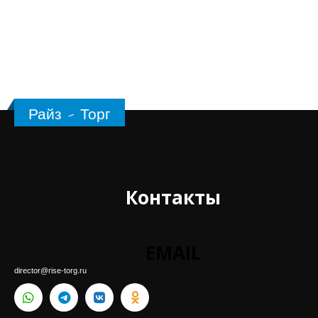
Райз - Торг
Контакты
EMAIL
director@rise-torg.ru