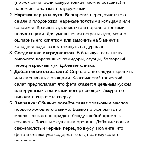
(по желанию, если кожура тонкая, можно оставить) и
нарежьте толстыми полукружьями.
Нарезка перца и лука:
Болгарский перец очистите от
семян и плодоножки, нарежьте толстыми кольцами или
соломкой. Красный лук очистите и нарежьте тонкими
полукольцами. Для уменьшения остроты лука, можно
ошпарить его кипятком или замочить на 5 минут в
холодной воде, затем откинуть на дуршлаг.
Соединение ингредиентов:
В большую салатницу
выложите нарезанные помидоры, огурцы, болгарский
перец и красный лук. Добавьте оливки.
Добавление сыра фета:
Сыр фета не следует крошить
или смешивать с овощами. Классический греческий
салат предполагает, что фета кладется цельным куском
или крупными ломтиками поверх овощей. Аккуратно
выложите сыр фета сверху.
Заправка:
Обильно полейте салат оливковым маслом
первого холодного отжима. Важно не экономить на
масле, так как оно придает блюду особый аромат и
сочность. Посыпьте сушеным орегано. Добавьте соль и
свежемолотый черный перец по вкусу. Помните, что
фета и оливки уже содержат соль, поэтому солите
осторожно.