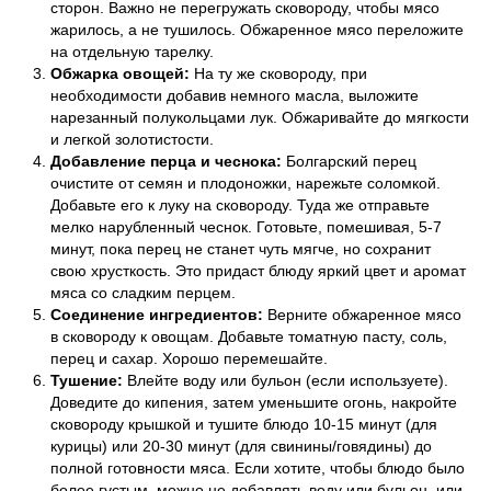
сторон. Важно не перегружать сковороду, чтобы мясо
жарилось, а не тушилось. Обжаренное мясо переложите
на отдельную тарелку.
Обжарка овощей:
На ту же сковороду, при
необходимости добавив немного масла, выложите
нарезанный полукольцами лук. Обжаривайте до мягкости
и легкой золотистости.
Добавление перца и чеснока:
Болгарский перец
очистите от семян и плодоножки, нарежьте соломкой.
Добавьте его к луку на сковороду. Туда же отправьте
мелко нарубленный чеснок. Готовьте, помешивая, 5-7
минут, пока перец не станет чуть мягче, но сохранит
свою хрусткость. Это придаст блюду яркий цвет и аромат
мяса со сладким перцем.
Соединение ингредиентов:
Верните обжаренное мясо
в сковороду к овощам. Добавьте томатную пасту, соль,
перец и сахар. Хорошо перемешайте.
Тушение:
Влейте воду или бульон (если используете).
Доведите до кипения, затем уменьшите огонь, накройте
сковороду крышкой и тушите блюдо 10-15 минут (для
курицы) или 20-30 минут (для свинины/говядины) до
полной готовности мяса. Если хотите, чтобы блюдо было
более густым, можно не добавлять воду или бульон, или