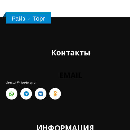
Райз - Торг
Контакты
EMAIL
director@rise-torg.ru
ИНФОРМАЦИЯ