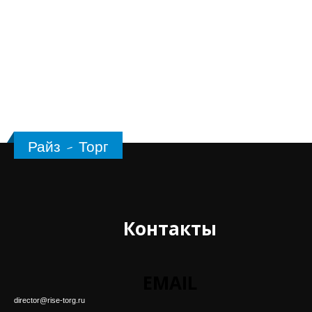
Райз - Торг
Контакты
EMAIL
director@rise-torg.ru