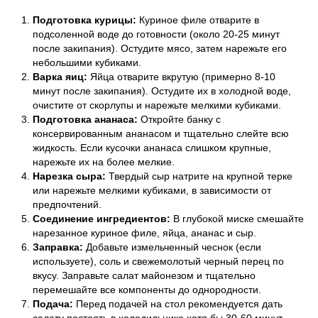
Подготовка курицы:
Куриное филе отварите в
подсоленной воде до готовности (около 20-25 минут
после закипания). Остудите мясо, затем нарежьте его
небольшими кубиками.
Варка яиц:
Яйца отварите вкрутую (примерно 8-10
минут после закипания). Остудите их в холодной воде,
очистите от скорлупы и нарежьте мелкими кубиками.
Подготовка ананаса:
Откройте банку с
консервированным ананасом и тщательно слейте всю
жидкость. Если кусочки ананаса слишком крупные,
нарежьте их на более мелкие.
Нарезка сыра:
Твердый сыр натрите на крупной терке
или нарежьте мелкими кубиками, в зависимости от
предпочтений.
Соединение ингредиентов:
В глубокой миске смешайте
нарезанное куриное филе, яйца, ананас и сыр.
Заправка:
Добавьте измельченный чеснок (если
используете), соль и свежемолотый черный перец по
вкусу. Заправьте салат майонезом и тщательно
перемешайте все компоненты до однородности.
Подача:
Перед подачей на стол рекомендуется дать