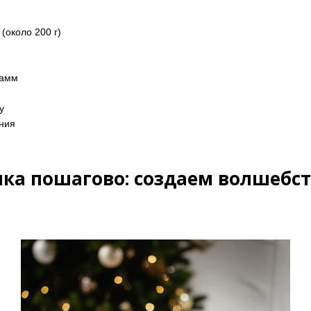
(около 200 г)
рамм
у
ения
а пошагово: создаем волшебст