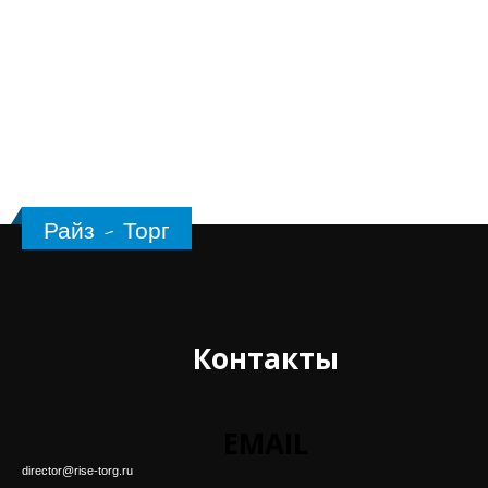
Райз - Торг
Контакты
EMAIL
director@rise-torg.ru