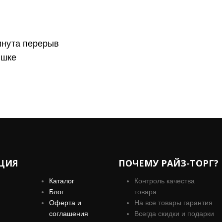
инута перерыв
ышке
ЦИЯ
ПОЧЕМУ РАЙЗ-ТОРГ?
Каталог
Контроль качества
Блог
товара
Оферта и
На все товары гарантия
соглашения
Всегда скидки и подарки