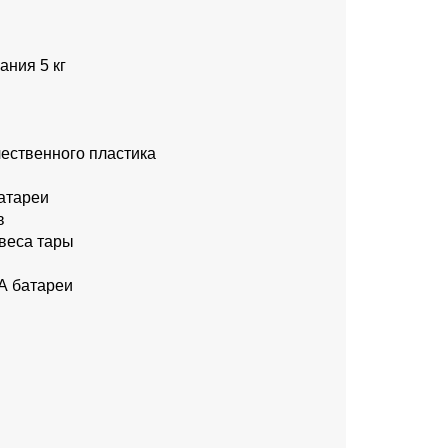
ния 5 кг
чественного пластика
атареи
в
веса тары
А батареи