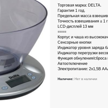
Торговая марка: DELTA.
Гарантия 1 год.
Предельная масса взвешива
Точность взвешивания ± 1 г
LCD-дисплей 13 мм
====
Корпус и чаша из высокока
Сенсорные кнопки
Индикатор уровня заряда б
Индикатор перегрузки весо
Функция обнуления/сброса 
Автоотключение
Электропитание: 2х1,5В АА
Наличие:
Нет в наличии