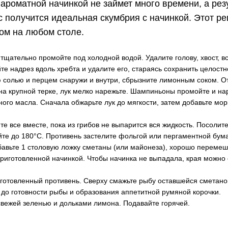
ароматной начинкой не займет много времени, а рез
 получится идеальная скумбрия с начинкой. Этот ре
том на любом столе.
тщательно промойте под холодной водой. Удалите голову, хвост, в
йте надрез вдоль хребта и удалите его, стараясь сохранить целос
солью и перцем снаружи и внутри, сбрызните лимонным соком. От
на крупной терке, лук мелко нарежьте. Шампиньоны промойте и на
ого масла. Сначала обжарьте лук до мягкости, затем добавьте морк
все вместе, пока из грибов не выпарится вся жидкость. Посолите 
йте до 180°C. Противень застелите фольгой или пергаментной бума
авьте 1 столовую ложку сметаны (или майонеза), хорошо перемеш
иготовленной начинкой. Чтобы начинка не выпадала, края можно 
товленный противень. Сверху смажьте рыбу оставшейся сметаной 
, до готовности рыбы и образования аппетитной румяной корочки.
свежей зеленью и дольками лимона. Подавайте горячей.