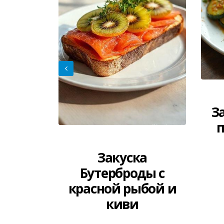
З
п
ковый
Закуска
рожным
Бутерброды с
м
красной рыбой и
киви