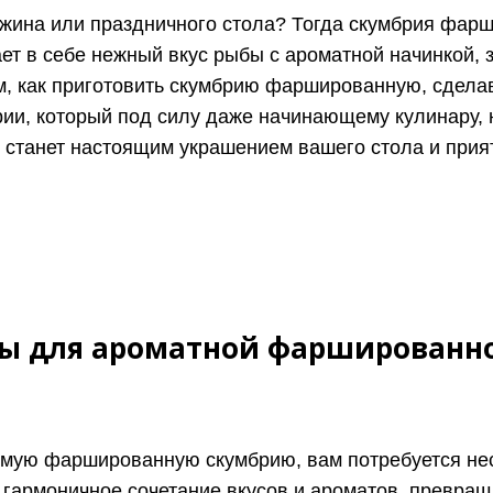
ина или праздничного стола? Тогда скумбрия фарши
т в себе нежный вкус рыбы с ароматной начинкой, 
ам, как приготовить скумбрию фаршированную, сдела
рии, который под силу даже начинающему кулинару, 
е станет настоящим украшением вашего стола и прия
ы для ароматной фаршированн
емую фаршированную скумбрию, вам потребуется нес
 гармоничное сочетание вкусов и ароматов, превра