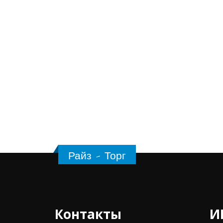
Райз - Торг
Контакты
И