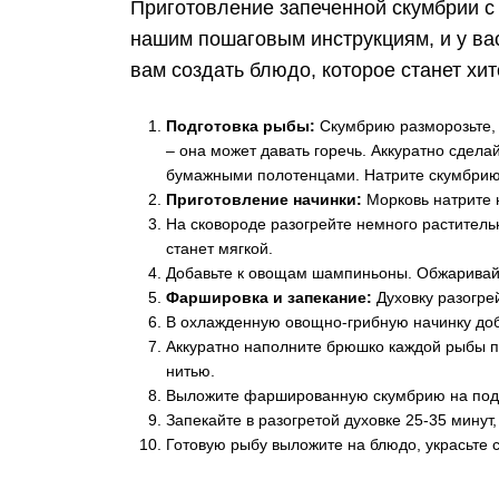
Приготовление запеченной скумбрии с 
нашим пошаговым инструкциям, и у вас
вам создать блюдо, которое станет хи
Подготовка рыбы:
Скумбрию разморозьте, 
– она может давать горечь. Аккуратно сдела
бумажными полотенцами. Натрите скумбрию 
Приготовление начинки:
Морковь натрите 
На сковороде разогрейте немного растительн
станет мягкой.
Добавьте к овощам шампиньоны. Обжаривайте 
Фаршировка и запекание:
Духовку разогре
В охлажденную овощно-грибную начинку доб
Аккуратно наполните брюшко каждой рыбы пр
нитью.
Выложите фаршированную скумбрию на подго
Запекайте в разогретой духовке 25-35 минут
Готовую рыбу выложите на блюдо, украсьте 