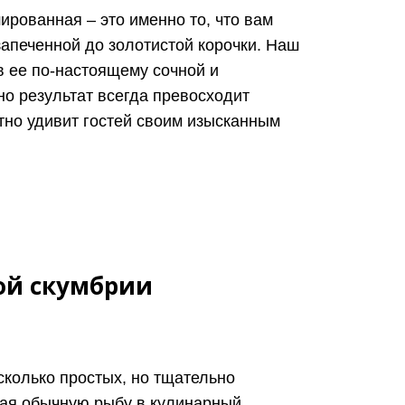
рованная – это именно то, что вам
запеченной до золотистой корочки. Наш
в ее по-настоящему сочной и
но результат всегда превосходит
тно удивит гостей своим изысканным
ой скумбрии
колько простых, но тщательно
щая обычную рыбу в кулинарный