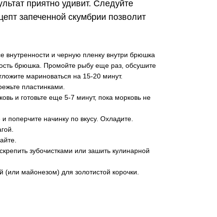
ультат приятно удивит. Следуйте
цепт запеченной скумбрии позволит
се внутренности и черную пленку внутри брюшка
тность брюшка. Промойте рыбу еще раз, обсушите
ложите мариноваться на 15-20 минут.
режьте пластинками.
овь и готовьте еще 5-7 минут, пока морковь не
и поперчите начинку по вкусу. Охладите.
гой.
айте.
скрепить зубочистками или зашить кулинарной
(или майонезом) для золотистой корочки.