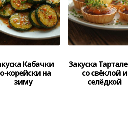
акуска Кабачки
Закуска Тартал
о-корейски на
со свёклой и
зиму
селёдкой