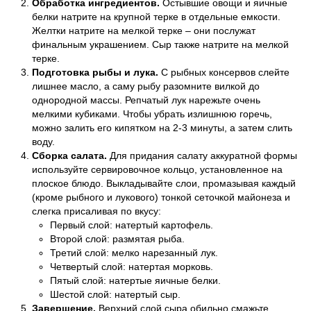
Обработка ингредиентов.
Остывшие овощи и яичные
белки натрите на крупной терке в отдельные емкости.
Желтки натрите на мелкой терке – они послужат
финальным украшением. Сыр также натрите на мелкой
терке.
Подготовка рыбы и лука.
С рыбных консервов слейте
лишнее масло, а саму рыбу разомните вилкой до
однородной массы. Репчатый лук нарежьте очень
мелкими кубиками. Чтобы убрать излишнюю горечь,
можно залить его кипятком на 2-3 минуты, а затем слить
воду.
Сборка салата.
Для придания салату аккуратной формы
используйте сервировочное кольцо, установленное на
плоское блюдо. Выкладывайте слои, промазывая каждый
(кроме рыбного и лукового) тонкой сеточкой майонеза и
слегка присаливая по вкусу:
Первый слой: натертый картофель.
Второй слой: размятая рыба.
Третий слой: мелко нарезанный лук.
Четвертый слой: натертая морковь.
Пятый слой: натертые яичные белки.
Шестой слой: натертый сыр.
Завершение.
Верхний слой сыра обильно смажьте