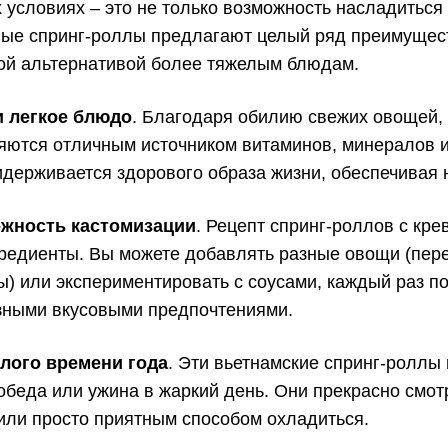
 условиях – это не только возможность насладиться
жные спринг-роллы предлагают целый ряд преимуще
ой альтернативой более тяжелым блюдам.
и легкое блюдо
. Благодаря обилию свежих овощей, 
ляются отличным источником витаминов, минералов и
ридерживается здорового образа жизни, обеспечивая
ожность кастомизации
. Рецепт спринг-роллов с кре
редиенты. Вы можете добавлять разные овощи (перец
ты) или экспериментировать с соусами, каждый раз 
зными вкусовыми предпочтениями.
лого времени года
. Эти вьетнамские спринг-роллы
еда или ужина в жаркий день. Они прекрасно смотря
 или просто приятным способом охладиться.