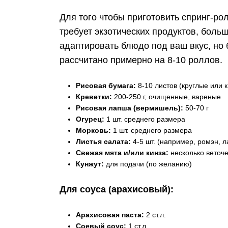
Для того чтобы приготовить спринг-р
требует экзотических продуктов, боль
адаптировать блюдо под ваш вкус, но
рассчитано примерно на 8-10 роллов.
Рисовая бумага:
8-10 листов (круглые или 
Креветки:
200-250 г, очищенные, вареные
Рисовая лапша (вермишель):
50-70 г
Огурец:
1 шт. среднего размера
Морковь:
1 шт. среднего размера
Листья салата:
4-5 шт. (например, ромэн, л
Свежая мята и/или кинза:
несколько веточе
Кунжут:
для подачи (по желанию)
Для соуса (арахисовый):
Арахисовая паста:
2 ст.л.
Соевый соус:
1 ст.л.