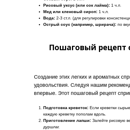
Рисовый уксус (или сок лайма):
1 ч.л.
Мед или кленовый сироп:
1 ч.л.
Вода:
2-3 ст.л. (для регулировки консистенц
Острый соус (например, шрирача):
по вку
Пошаговый рецепт с
Создание этих легких и ароматных спр
удовольствия. Следуя нашим рекоменд
впервые. Этот пошаговый рецепт сприн
Подготовка креветок:
Если креветки сырые,
каждую креветку пополам вдоль.
Приготовление лапши:
Залейте рисовую ве
дуршлаг.