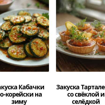
акуска Кабачки
Закуска Тартал
о-корейски на
со свёклой и
зиму
селёдкой