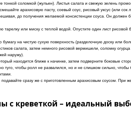
е тонкой соломкой (жульен). Листья салата и свежую зелень промо
мешайте арахисовую пасту, соевый соус, рисовый уксус (или сок ла
ешивая, до получения желаемой консистенции соуса. Он должен б
ю тарелку или миску с теплой водой. Опустите один лист рисовой бу
 бумагу на чистую сухую поверхность (разделочную доску или бол
тиков салата, затем немного рисовой вермишели, соломку огурца и
жей наружу).
который находится ближе к начинке, затем подверните боковые сто
но туго, чтобы ролл не развалился, но и не слишком сильно, чтобы
нтами.
 подавайте сразу же с приготовленным арахисовым соусом. При ж
ы с креветкой – идеальный выб