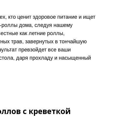
х, кто ценит здоровое питание и ищет
г-роллы дома, следуя нашему
вестные как летние роллы,
тных трав, завернутых в тончайшую
зультат превзойдет все ваши
 стола, даря прохладу и насыщенный
ллов с креветкой