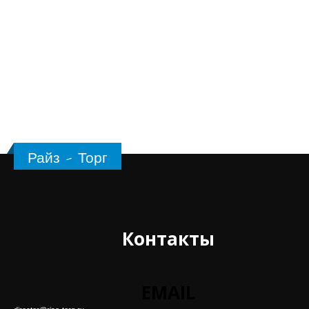
Райз - Торг
Контакты
EMAIL
director@rise-torg.ru