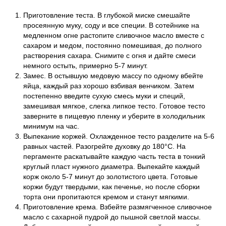
Приготовление теста. В глубокой миске смешайте
просеянную муку, соду и все специи. В сотейнике на
медленном огне растопите сливочное масло вместе с
сахаром и медом, постоянно помешивая, до полного
растворения сахара. Снимите с огня и дайте смеси
немного остыть, примерно 5-7 минут.
Замес. В остывшую медовую массу по одному вбейте
яйца, каждый раз хорошо взбивая венчиком. Затем
постепенно введите сухую смесь муки и специй,
замешивая мягкое, слегка липкое тесто. Готовое тесто
заверните в пищевую пленку и уберите в холодильник
минимум на час.
Выпекание коржей. Охлажденное тесто разделите на 5-6
равных частей. Разогрейте духовку до 180°C. На
пергаменте раскатывайте каждую часть теста в тонкий
круглый пласт нужного диаметра. Выпекайте каждый
корж около 5-7 минут до золотистого цвета. Готовые
коржи будут твердыми, как печенье, но после сборки
торта они пропитаются кремом и станут мягкими.
Приготовление крема. Взбейте размягченное сливочное
масло с сахарной пудрой до пышной светлой массы.