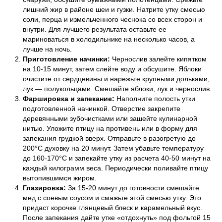
лишний жир в районе шеи и гузки. Натрите утку смесью
соли, перца и измельченного чеснока со всех сторон и
внутри. Для лучшего результата оставьте ее
мариноваться в холодильнике на несколько часов, а
лучше на ночь.
Приготовление начинки:
Чернослив залейте кипятком
на 10-15 минут, затем слейте воду и обсушите. Яблоки
очистите от сердцевины и нарежьте крупными дольками,
лук — полукольцами. Смешайте яблоки, лук и чернослив.
Фаршировка и запекание:
Наполните полость утки
подготовленной начинкой. Отверстие закрепите
деревянными зубочистками или зашейте кулинарной
нитью. Уложите птицу на противень или в форму для
запекания грудкой вверх. Отправьте в разогретую до
200°C духовку на 20 минут. Затем убавьте температуру
до 160-170°C и запекайте утку из расчета 40-50 минут на
каждый килограмм веса. Периодически поливайте птицу
вытопившимся жиром.
Глазировка:
За 15-20 минут до готовности смешайте
мед с соевым соусом и смажьте этой смесью утку. Это
придаст корочке глянцевый блеск и карамельный вкус.
После запекания дайте утке «отдохнуть» под фольгой 15