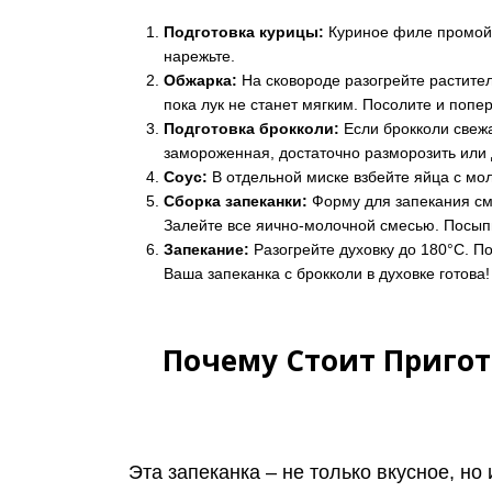
Подготовка курицы:
Куриное филе промойте
нарежьте.
Обжарка:
На сковороде разогрейте раститель
пока лук не станет мягким. Посолите и попер
Подготовка брокколи:
Если брокколи свежа
замороженная, достаточно разморозить или 
Соус:
В отдельной миске взбейте яйца с мол
Сборка запеканки:
Форму для запекания см
Залейте все яично-молочной смесью. Посып
Запекание:
Разогрейте духовку до 180°C. По
Ваша запеканка с брокколи в духовке готова!
Почему Стоит Пригот
Эта запеканка – не только вкусное, н