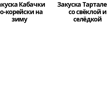
уска Тарталетки
Закуска Тартал
со свёклой и
с кальмарам
селёдкой