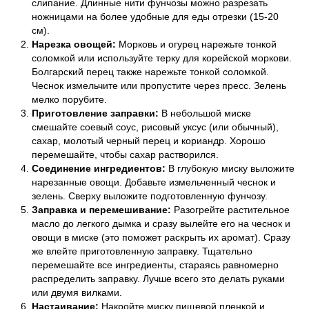
слипание. Длинные нити фунчозы можно разрезать
ножницами на более удобные для еды отрезки (15-20
см).
Нарезка овощей:
Морковь и огурец нарежьте тонкой
соломкой или используйте терку для корейской моркови.
Болгарский перец также нарежьте тонкой соломкой.
Чеснок измельчите или пропустите через пресс. Зелень
мелко порубите.
Приготовление заправки:
В небольшой миске
смешайте соевый соус, рисовый уксус (или обычный),
сахар, молотый черный перец и кориандр. Хорошо
перемешайте, чтобы сахар растворился.
Соединение ингредиентов:
В глубокую миску выложите
нарезанные овощи. Добавьте измельченный чеснок и
зелень. Сверху выложите подготовленную фунчозу.
Заправка и перемешивание:
Разогрейте растительное
масло до легкого дымка и сразу вылейте его на чеснок и
овощи в миске (это поможет раскрыть их аромат). Сразу
же влейте приготовленную заправку. Тщательно
перемешайте все ингредиенты, стараясь равномерно
распределить заправку. Лучше всего это делать руками
или двумя вилками.
Настаивание:
Накройте миску пищевой пленкой и