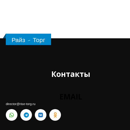
Райз - Торг
Контакты
EMAIL
director@rise-torg.ru